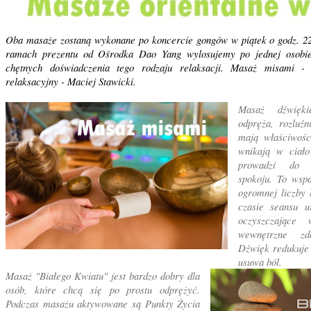
Oba masaże zostaną wykonane po koncercie gongów w piątek o godz. 22
ramach prezentu od Ośrodka Dao Yang wylosujemy po jednej osobi
chętnych doświadczenia tego rodzaju relaksacji. Masaż misami 
relaksacyjny - Maciej Stawicki.
Masaż dźwięki
odpręża, rozluźn
mają właściwośc
wnikają w ciało
prowadzi do o
spokoju. To wsp
ogromnej liczby
czasie seansu u
oczyszczające
wewnętrzne zd
Dźwięk redukuje 
usuwa ból.
Masaż "Białego Kwiatu" jest bardzo dobry dla
osób, które chcą się po prostu odprężyć.
Podczas masażu aktywowane są Punkty Życia