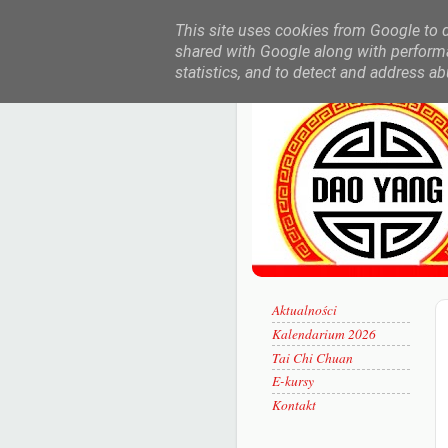
This site uses cookies from Google to de
shared with Google along with performa
statistics, and to detect and address ab
Aktualności
Kalendarium 2026
Tai Chi Chuan
E-kursy
Kontakt