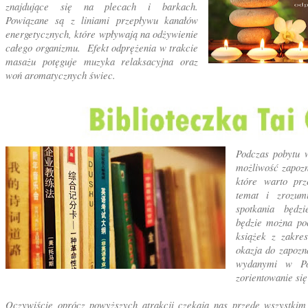
znajdujące się na plecach i barkach.
Powiązane są z liniami przepływu kanałów
energetycznych, które wpływają na odżywienie
całego organizmu. Efekt odprężenia w trakcie
masażu potęguje muzyka relaksacyjna oraz
woń aromatycznych świec.
Podczas pobytu 
możliwość zapozn
które warto prz
temat i zrozum
spotkania będz
będzie można po
książek z zakre
okazja do zapozn
wydanymi w Po
zorientowanie się
Oczywiście oprócz powyższych atrakcji czekają nas przede wszystkim