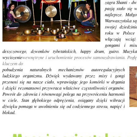
zagra Shanti - dw
pasją stało się
najlepsze. Małg
Warwaszyńska są 
swojej dziedzin
roku w Polsce
włączają wcią
gongami i misa
deszczowego, dzwonków tybetańskich, happy drum, guiro. Muzyk
wyciszenie
wewnętrzne i uruchomienie procesów samouzdrawiania. Pogłę
kluczem do
pobudzenia naturalnych mechanizmów autoregulacyjnych
ludzkiego organizmu. Dźwięk wydawany przez misy i gongi
przenosi się na nasze ciało, wprawiając jego komórki w drgania
i dzięki rezonansowi przywraca właściwe częstotliwości organów.
Powrót do zdrowia i równowagi polega na przywróceniu harmonii
w ciele. Stan głębokiego odprężenia, osiągany dzięki wibracji
dźwięku pomaga w uwolnieniu się od codziennego stresu, napięć i
blokad.