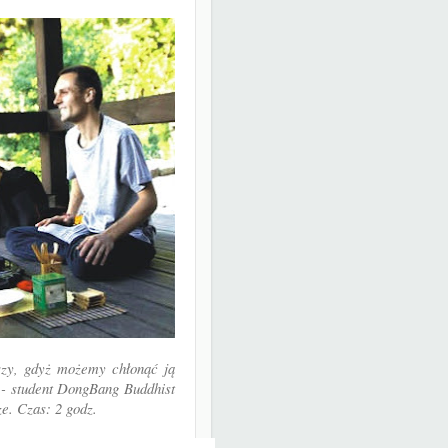
szy, gdyż możemy chłonąć ją
- student DongBang Buddhist
e. Czas: 2 godz.