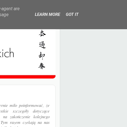
r-agent are
usage
LEARN MORE
GOT IT
ernie miło poinformować, że
ystkie szczegóły dotyczące
 na zakończenie kolejnego
 Tym razem czekają na nas