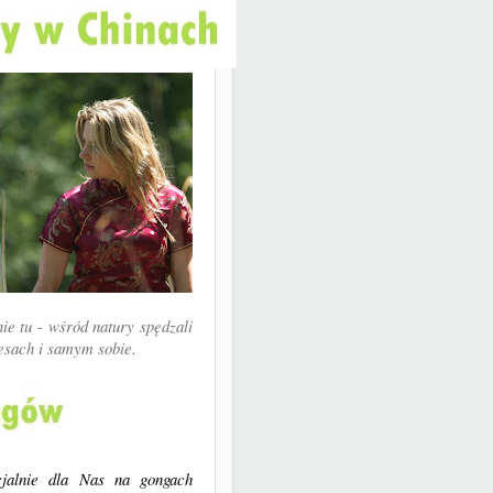
ie tu - wśród natury spędzali
ocesach i samym sobie.
jalnie dla Nas na gongach