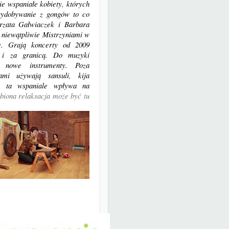
ie wspaniałe kobiety, których
 wydobywanie z gongów to co
orzata Gałwiaczek i Barbara
niewątpliwie Mistrzyniami w
ie. Grają koncerty od 2009
 i za granicą. Do muzyki
ż nowe instrumenty. Poza
mi używają sansuli, kija
a ta wspaniale wpływa na
biona relaksacja może być tu