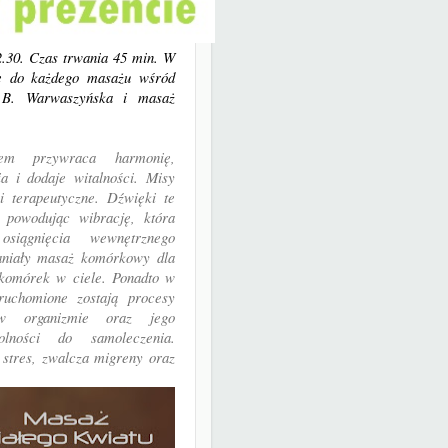
.30. Czas trwania 45 min. W
e do każdego masażu wśród
- B. Warwaszyńska i masaż
em przywraca harmonię,
ia i dodaje witalności. Misy
i terapeutyczne. Dźwięki te
 powodując wibrację, która
siągnięcia wewnętrznego
aniały masaż komórkowy dla
 komórek w ciele. Ponadto w
ruchomione zostają procesy
 w organizmie oraz jego
olności do samoleczenia.
stres, zwalcza migreny oraz