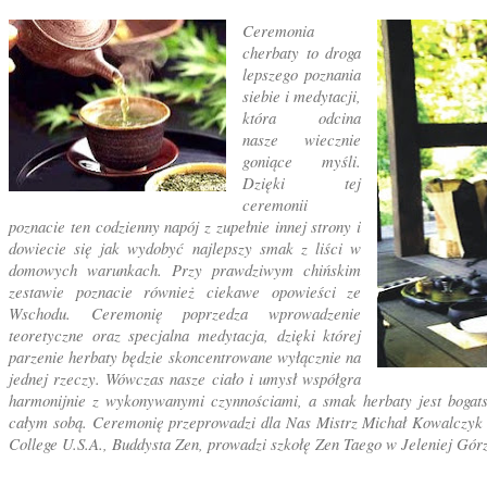
Ceremonia
cherbaty to droga
lepszego poznania
siebie i medytacji,
która odcina
nasze wiecznie
goniące myśli.
Dzięki tej
ceremonii
poznacie ten codzienny napój z zupełnie innej strony i
dowiecie się jak wydobyć najlepszy smak z liści w
domowych warunkach. Przy prawdziwym chińskim
zestawie poznacie również ciekawe opowieści ze
Wschodu. Ceremonię poprzedza wprowadzenie
teoretyczne oraz specjalna medytacja, dzięki której
parzenie herbaty będzie skoncentrowane wyłącznie na
jednej rzeczy. Wówczas nasze ciało i umysł współgra
harmonijnie z wykonywanymi czynnościami, a smak herbaty jest bogat
całym sobą. Ceremonię przeprowadzi dla Nas Mistrz Michał Kowalczyk 
College U.S.A., Buddysta Zen, prowadzi szkołę Zen Taego w Jeleniej Górz