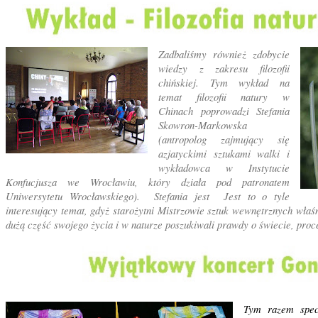
Zadbaliśmy również zdobycie
wiedzy z zakresu filozofii
chińskiej. Tym wykład na
temat filozofii natury w
Chinach poprowadzi Stefania
Skowron-Markowska
(antropolog zajmujący się
azjatyckimi sztukami walki i
wykładowca w Instytucie
Konfucjusza we Wrocławiu, który działa pod patronatem
Uniwersytetu Wrocławskiego). Stefania jest Jest to o tyle
interesujący temat, gdyż starożytni Mistrzowie sztuk wewnętrznych właśn
dużą część swojego życia i w naturze poszukiwali prawdy o świecie, pr
Tym razem spec