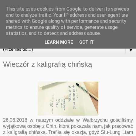
This site uses cookies from Google to deliver its services
and to analyze traffic. Your IP address and user-agent are
shared with Google along with performance and security
metrics to ensure quality of service, generate usage
statistics, and to detect and address abuse.
LEARN MORE
GOT IT
▼
Wieczór z kaligrafią chińską
26.06.2018 w naszym oddziale w Wałbrzychu gościliśmy
wyjątkową osobę z Chin, która pokazała nam, jak pracować
z kaligrafią chińską. Trafiła się okazja, gdyż Siu-Lung Liam