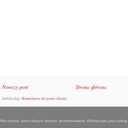
Nowszy post
Strona główna
Subskrybuj:
Komentarze do posta (Atom)
kno obrazu. Autor obrazów motywu:
merrymoonmary
. Obsługiwane przez usług