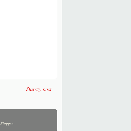
Starszy post
ę
Blogger
.