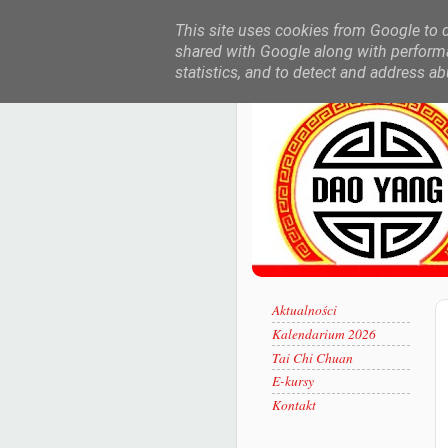
This site uses cookies from Google to de
shared with Google along with performa
statistics, and to detect and address ab
Aktualności
Kalendarium 2026
Tai Chi Chuan
E-kursy
Kontakt