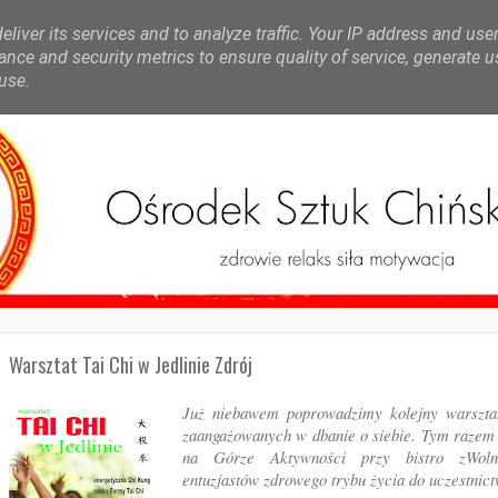
liver its services and to analyze traffic. Your IP address and use
nce and security metrics to ensure quality of service, generate 
use.
Warsztat Tai Chi w Jedlinie Zdrój
Już niebawem poprowadzimy kolejny warsztat
zaangażowanych w dbanie o siebie. Tym razem 
na Górze Aktywności przy bistro zWoln
entuzjastów zdrowego trybu życia do uczestnic