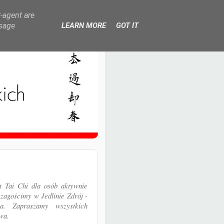
r-agent are
usage
LEARN MORE
GOT IT
 Tai Chi dla osób aktywnie
zagościmy w Jedlinie Zdrój -
a. Zapraszamy wszystkich
twa.