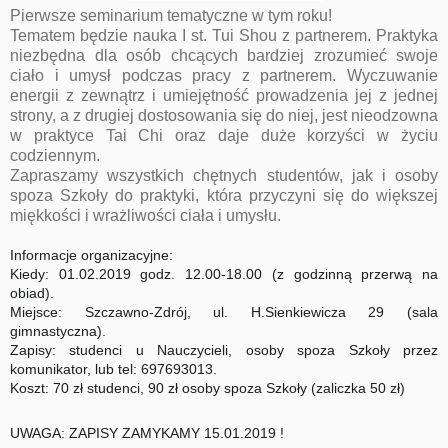
Pierwsze seminarium tematyczne w tym roku!
Tematem będzie nauka I st. Tui Shou z partnerem. Praktyka
niezbędna dla osób chcących bardziej zrozumieć swoje
ciało i umysł podczas pracy z partnerem. Wyczuwanie
energii z zewnątrz i umiejętność prowadzenia jej z jednej
strony, a z drugiej dostosowania się do niej, jest nieodzowna
w praktyce Tai Chi oraz daje duże korzyści w życiu
codziennym.
Zapraszamy wszystkich chętnych studentów, jak i osoby
spoza Szkoły do praktyki, która przy
czyni się do większej
miękkości i wrażliwości ciała i umysłu.
Informacje organizacyjne:
Kiedy: 01.02.2019 godz. 12.00-18.00 (z godzinną przerwą na
obiad).
Miejsce: Szczawno-Zdrój, ul. H.Sienkiewicza 29 (sala
gimnastyczna).
Zapisy: studenci u Nauczycieli, osoby spoza Szkoły przez
komunikator, lub tel: 697693013.
Koszt: 70 zł studenci, 90 zł osoby spoza Szkoły (zaliczka 50 zł)
UWAGA: ZAPISY ZAMYKAMY 15.01.2019 !