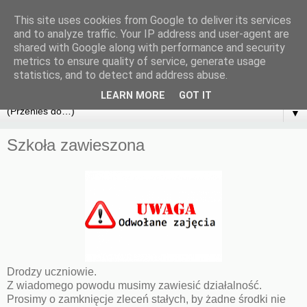
This site uses cookies from Google to deliver its services
and to analyze traffic. Your IP address and user-agent are
shared with Google along with performance and security
metrics to ensure quality of service, generate usage
statistics, and to detect and address abuse.
LEARN MORE
GOT IT
▼
Szkoła zawieszona
Drodzy uczniowie.
Z wiadomego powodu musimy zawiesić działalność.
Prosimy o zamknięcje zleceń stałych, by żadne środki nie