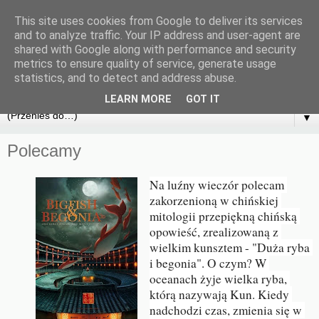
This site uses cookies from Google to deliver its services
and to analyze traffic. Your IP address and user-agent are
shared with Google along with performance and security
metrics to ensure quality of service, generate usage
statistics, and to detect and address abuse.
LEARN MORE
GOT IT
▼
Polecamy
Na luźny wieczór polecam 
zakorzenioną w chińskiej 
mitologii przepiękną chińską 
opowieść, zrealizowaną z 
wielkim kunsztem - "Duża ryba 
i begonia". 
O czym? 
W 
oceanach żyje wielka ryba, 
którą nazywają Kun. Kiedy 
nadchodzi czas, zmienia się w 