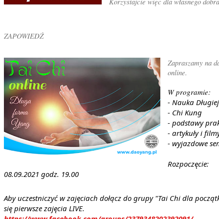
Korzystajcie więc dla własnego dobr
ZAPOWIEDŹ
Zapraszamy na d
online.
W programie:
- Nauka Długie
- Chi Kung
- podstawy prak
- artykuły i fil
- wyjazdowe se
Rozpoczęcie:
08.09.2021 godz. 19.00
Aby uczestniczyć w zajęciach dołącz do grupy "Tai Chi dla począ
się pierwsze zajęcia LIVE.
https://www.facebook.com/groups/2379348202392091/