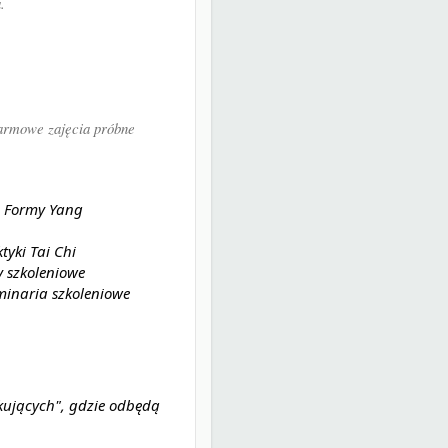
a.
armowe zajęcia próbne
j Formy Yang
tyki Tai Chi
my szkoleniowe
minaria szkoleniowe
tkujących", gdzie odbędą