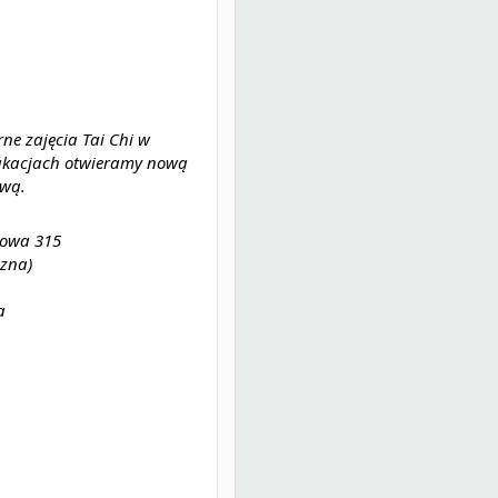
ne zajęcia Tai Chi w
akacjach otwieramy nową
ową.
wowa 315
czna)
a