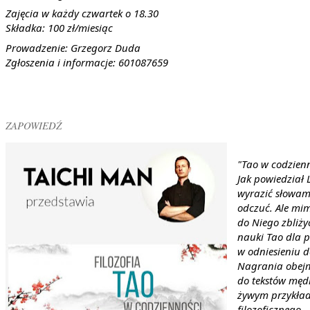
Zajęcia w każdy czwartek o 18.30
Składka: 100 zł/miesiąc
Prowadzenie: Grzegorz Duda
Zgłoszenia i informacje: 601087659
ZAPOWIEDŹ
"Tao w codzienn
Jak powiedział L
wyrazić słowami
odczuć. Ale mim
do Niego zbliżyć
nauki Tao dla pr
w odniesieniu d
Nagrania obej
do tekstów męd
żywym przykład
filozoficznego.