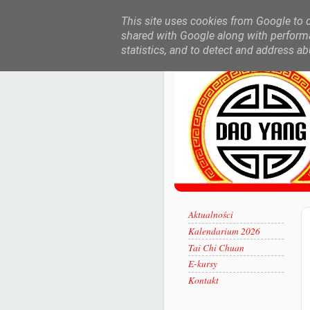
This site uses cookies from Google to de
shared with Google along with performa
statistics, and to detect and address ab
Aktualności
Kalendarium 2026
Tai Chi Chuan
E-kursy
Kontakt