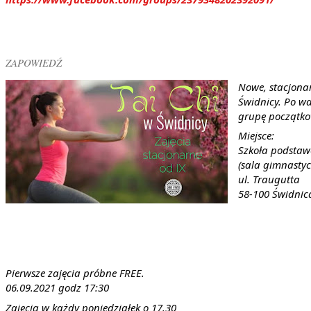
ZAPOWIEDŹ
Nowe, stacjonar
Świdnicy. Po w
grupę początk
Miejsce:
Szkoła podsta
(sala gimnasty
ul. Traugutta
58-100 Świdnic
Pierwsze zajęcia próbne FREE.
06.09.2021 godz 17:30
Zajęcia w każdy poniedziałek o 17.30