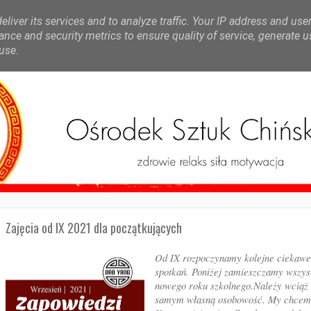
liver its services and to analyze traffic. Your IP address and use
nce and security metrics to ensure quality of service, generate 
use.
Zajęcia od IX 2021 dla początkujących
Od IX rozpoczynamy kolejne ciekawe 
spotkań. Poniżej zamieszczamy wszys
nowego roku szkolnego.Należy wciąż 
samym własną osobowość. My chcemy