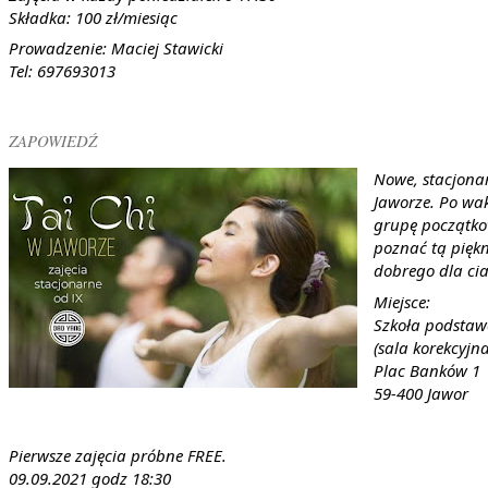
Składka: 100 zł/miesiąc
Prowadzenie: Maciej Stawicki
Tel: 697693013
ZAPOWIEDŹ
Nowe, stacjonar
Jaworze. Po wa
grupę początko
poznać tą piękn
dobrego dla cia
Miejsce:
Szkoła podstaw
(sala korekcyjna
Plac Banków 1
59-400 Jawor
Pierwsze zajęcia próbne FREE.
09.09.2021 godz 18:30