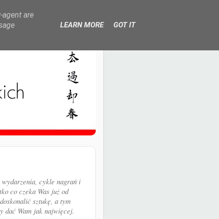
r-agent are
usage
LEARN MORE
GOT IT
wydarzenia, cykle nagrań i
tko co czeka Was już od
doskonalić sztukę, a tym
 dać Wam jak najwięcej.