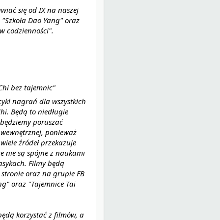
wiać się od IX na naszej 
 "Szkoła Dao Yang" oraz 
w codzienności".
Chi bez tajemnic"
cykl nagrań dla wszystkich 
hi. Będą to niedługie 
 będziemy poruszać 
 wewnętrznej, ponieważ 
iele źródeł przekazuje 
re nie są spójne z naukami 
asykach. 
Filmy będą 
 stronie oraz na grupie FB 
g" oraz "Tajemnice Tai 
ędą korzystać z filmów, a 