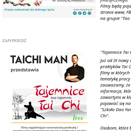
Filmy będą poja
stronie www, FB
na grupie "Tao 
ZAPOWIEDŹ
"Tajemnice Tai 
Już od IX nowy 
praktyków Tai C
filmy w których
tematykę pracy
zauważamy, że w
informacje, któ
zawartymi w kl
pojawiać się na
"Szkoła Dao Yan
Chi". 
Osobom, które b