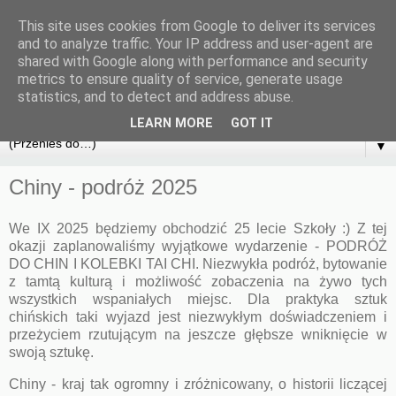
This site uses cookies from Google to deliver its services
and to analyze traffic. Your IP address and user-agent are
shared with Google along with performance and security
metrics to ensure quality of service, generate usage
statistics, and to detect and address abuse.
LEARN MORE
GOT IT
▼
Chiny - podróż 2025
We IX 2025 będziemy obchodzić 25 lecie Szkoły :) Z tej
okazji zaplanowaliśmy wyjątkowe wydarzenie - PODRÓŻ
DO CHIN I KOLEBKI TAI CHI. Niezwykła podróż, bytowanie
z tamtą kulturą i możliwość zobaczenia na żywo tych
wszystkich wspaniałych miejsc. Dla praktyka sztuk
chińskich taki wyjazd jest niezwykłym doświadczeniem i
przeżyciem rzutującym na jeszcze głębsze wniknięcie w
swoją sztukę.
Chiny - kraj tak ogromny i zróżnicowany, o historii liczącej