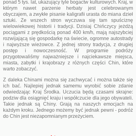
ponad 5 tys. lat, ukazujący tyle bogactw kulturowych. Kraj, w
którym nawet parzenie herbaty jest celebrowanym
obyczajem, a zwykłe pisanie kaligrafii urasta do miana dzieł
sztuki. Ze wszech stron wyczuwa się tam spuściznę
wielowiekowej historii i tradycji. Dzisiaj Chińczycy jeżdżą
pociągami z prędkością ponad 400 km/h, mają najszybciej
rozwijającą się gospodarkę na świecie, ogromne autostrady
i najwyższe wieżowce. Z jednej strony tradycja, z drugiej
postęp i nowoczesność. W programie podróży
przygotowaliśmy najważniejsze i najciekawsze miejsca,
miasta, zabytki i krajobrazy z różnych części Chin, które
warto zobaczyć.
Z daleka Chinami można się zachwycać i można także się
ich bać. Najlepiej jednak samemu wyrobić sobie zdanie
odwiedzając Kraj Środka. Uczucia będą czasami skrajne:
podziw dla osiągnięć kraju i współczucie dla jego obywateli.
Takie jednak są Chiny. Grają na naszych emocjach na
każdym kroku. Jednego możemy być jednak pewni - podróż
do Chin jest niezapomnianym przeżyciem.