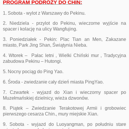
PROGRAM PODRÓŻY DO CHIN:
1. Sobota - wylot z Warszawy do Pekinu.
2. Niedziela - przylot do Pekinu, wieczorne wyjście na
spacer i kolację na ulicy Wangfujing.
3. Poniedziałek - Pekin: Plac Tian an Men, Zakazane
miasto, Park Jing Shan, Świątynia Nieba.
4. Wtorek – Pałac letni , Wielki Chiński mur , Tradycyjna
zabudowa Pekinu – Hutongi.
5. Nocny pociąg do Ping Yao.
6. Środa - zwiedzanie cały dzień miasta PingYao.
7. Czwartek - wyjazd do Xian i wieczorny spacer po
Muzełmańskiej dzielnicy, wieża dzwonów.
8. Piątek – Zwiedzanie Terakotowej Armii i grobowiec
pierwszego cesarza Chin., mury miejskie Xian.
9. Sobota - wyjazd do Luoyangman, po południu stare