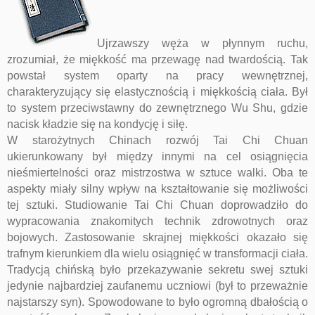
Ujrzawszy węża w płynnym ruchu,
zrozumiał, że miękkość ma przewagę nad twardością. Tak
powstał system oparty na pracy wewnętrznej,
charakteryzujący się elastycznością i miękkością ciała. Był
to system przeciwstawny do zewnętrznego Wu Shu, gdzie
nacisk kładzie się na kondycję i siłę.
W starożytnych Chinach rozwój Tai Chi Chuan
ukierunkowany był między innymi na cel osiągnięcia
nieśmiertelności oraz mistrzostwa w sztuce walki. Oba te
aspekty miały silny wpływ na kształtowanie się możliwości
tej sztuki. Studiowanie Tai Chi Chuan doprowadziło do
wypracowania znakomitych technik zdrowotnych oraz
bojowych. Zastosowanie skrajnej miękkości okazało się
trafnym kierunkiem dla wielu osiągnięć w transformacji ciała.
Tradycją chińską było przekazywanie sekretu swej sztuki
jedynie najbardziej zaufanemu uczniowi (był to przeważnie
najstarszy syn). Spowodowane to było ogromną dbałością o