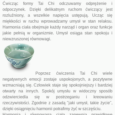
Ćwicząc formy Tai Chi odczuwamy odprężenie i
odpoczynek. Dzięki delikatnym ruchom ćwiczący jest
rozluźniony, a wszelkie napięcia ustępują. Ucząc się
miękkości w ruchu wprowadzamy umysł w stan relaksu.
Harmonia ciała obejmuje każdy narząd i organ oraz funkcje
jakie pełnią w organizmie. Umysł osiąga stan spokoju i
niewzruszonej równowagi.
Poprzez ćwiczenia Tai Chi wiele
negatywnych emocji zostaje uspokojonych, a pozytywne
wzmacniają się. Człowiek staje się spokojniejszy i bardziej
otwarty na innych. Spokój umysłu w widoczny sposób
odzwierciedla się w postrzeganiu i kreowaniu
rzeczywistości. Zgodnie z zasadą "jaki umysł, takie życie",
dzięki osiągnięciu harmonii potrafimy żyć w szczęściu.
Harmonia i równowaga ciała zapewnia prawidłowe