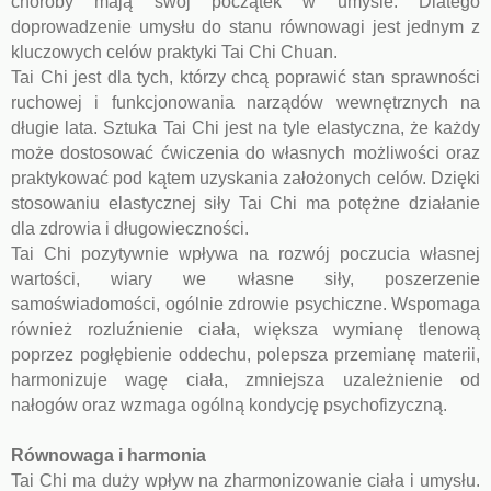
choroby mają swój początek w umyśle. Dlatego
doprowadzenie umysłu do stanu równowagi jest jednym z
kluczowych celów praktyki Tai Chi Chuan.
Tai Chi jest dla tych, którzy chcą poprawić stan sprawności
ruchowej i funkcjonowania narządów wewnętrznych na
długie lata. Sztuka Tai Chi jest na tyle elastyczna, że każdy
może dostosować ćwiczenia do własnych możliwości oraz
praktykować pod kątem uzyskania założonych celów. Dzięki
stosowaniu elastycznej siły Tai Chi ma potężne działanie
dla zdrowia i długowieczności.
Tai Chi pozytywnie wpływa na rozwój poczucia własnej
wartości, wiary we własne siły, poszerzenie
samoświadomości, ogólnie zdrowie psychiczne. Wspomaga
również rozluźnienie ciała, większa wymianę tlenową
poprzez pogłębienie oddechu, polepsza przemianę materii,
harmonizuje wagę ciała, zmniejsza uzależnienie od
nałogów oraz wzmaga ogólną kondycję psychofizyczną.
Równowaga i harmonia
Tai Chi ma duży wpływ na zharmonizowanie ciała i umysłu.