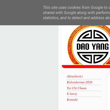
This site uses cookies from Google to de
shared with Google along with performa
statistics, and to detect and address ab
Aktualności
Kalendarium 2026
Tai Chi Chuan
E-kursy
Kontakt