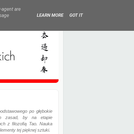
r-agent are
usage
LEARN MORE
GOT IT
podstawowego po głębokie
ch zasad, by na etapie
h z filozofią Tao. Nauka
ementy tej pięknej sztuki.