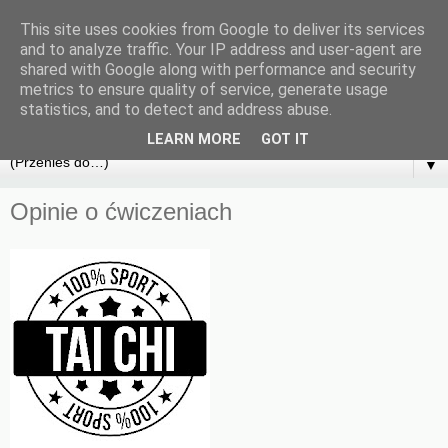
This site uses cookies from Google to deliver its services
and to analyze traffic. Your IP address and user-agent are
shared with Google along with performance and security
metrics to ensure quality of service, generate usage
statistics, and to detect and address abuse.
LEARN MORE
GOT IT
▼
Opinie o ćwiczeniach