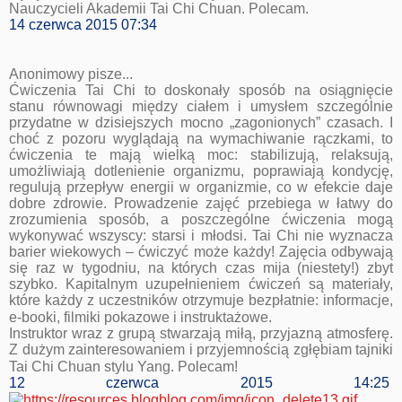
Nauczycieli Akademii Tai Chi Chuan. Polecam.
14 czerwca 2015 07:34
Anonimowy pisze...
Ćwiczenia Tai Chi to doskonały sposób na osiągnięcie
stanu równowagi między ciałem i umysłem szczególnie
przydatne w dzisiejszych mocno „zagonionych” czasach. I
choć z pozoru wyglądają na wymachiwanie rączkami, to
ćwiczenia te mają wielką moc: stabilizują, relaksują,
umożliwiają dotlenienie organizmu, poprawiają kondycję,
regulują przepływ energii w organizmie, co w efekcie daje
dobre zdrowie. Prowadzenie zajęć przebiega w łatwy do
zrozumienia sposób, a poszczególne ćwiczenia mogą
wykonywać wszyscy: starsi i młodsi. Tai Chi nie wyznacza
barier wiekowych – ćwiczyć może każdy! Zajęcia odbywają
się raz w tygodniu, na których czas mija (niestety!) zbyt
szybko. Kapitalnym uzupełnieniem ćwiczeń są materiały,
które każdy z uczestników otrzymuje bezpłatnie: informacje,
e-booki, filmiki pokazowe i instruktażowe.
Instruktor wraz z grupą stwarzają miłą, przyjazną atmosferę.
Z dużym zainteresowaniem i przyjemnością zgłębiam tajniki
Tai Chi Chuan stylu Yang. Polecam!
12 czerwca 2015 14:25