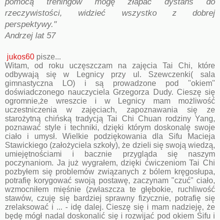
pomocą treningów mogę złapać dystans do
rzeczywistości, widzieć wszystko z dobrej
perspektywy."
Andrzej lat 57
jukos60
pisze...
Witam, od roku uczęszczam na zajęcia Tai Chi, które
odbywają się w Legnicy przy ul. Szewczenki( sala
gimnastyczna LO) i są prowadzone pod "okiem"
doświadczonego nauczyciela Grzegorza Dudy. Cieszę się
ogromnie,że wreszcie i w Legnicy mam możliwość
uczestniczenia w zajęciach, zapoznawania się ze
starożytną chińską tradycją Tai Chi Chuan rodziny Yang,
poznawać style i techniki, dzięki którym doskonalę swoje
ciało i umysł. Wielkie podziękowania dla Sifu Macieja
Stawickiego (założyciela szkoły), że dzieli się swoją wiedzą,
umiejętnościami i bacznie przygląda się naszym
poczynaniom. Ja już wygrałem, dzięki ćwiczeniom Tai Chi
pozbyłem się problemów związanych z bólem kręgosłupa,
potrafię korygować swoją postawę, zaczynam "czuć" ciało,
wzmocniłem mięśnie (zwłaszcza te głębokie, ruchliwość
stawów, czuję się bardziej sprawny fizycznie, potrafię się
zrelaksować i ... - idę dalej. Cieszę się i mam nadzieję, że
będę mógł nadal doskonalić się i rozwijać pod okiem Sifu i