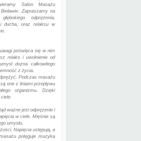
wieramy Salon Masażu
 Bielawie. Zapraszamy na
 głębokiego odprężenia,
 i ducha, oraz relaksu w
ie.
uwagi poświęca się w nim
z relaks i uwolnienie od
 umysł dozna całkowitego
yjemność z życia.
odprężyć.
Podczas masażu
są one z liniami przepływu
łego organizmu. Dzięki
ciele.
ąd ważne jest odprężenie i
pięcia w ciele. Mięśnie są
ego umysłu.
żości. Napięcia ustępują, a
e masażu potęguje muzyka