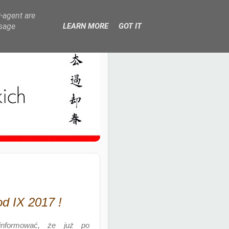
r-agent are
usage
LEARN MORE
GOT IT
od IX 2017 !
nformować, że już po