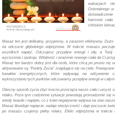
wakacjach ot
Orientalnego w
doświadczenie
harmonii ciała
chińskim klimac
Masaż ten jest delikatny, przyjemny, a zarazem efektywny. D
użo 
na odczucie głębokiego odprężenia.
W trakcie masażu poczujes
wszelkich napięć. Odczujesz przypływ energii i siły, a Twój
wyciszenia i spokoju. Witalność i wrażenie nowego ciała da Ci prz
Masaż ten bardzo dobry jest dla osób, które chcą po prostu się 
aktywowane są "Punkty Życia" znajdujące się na ciele. Powiązane 
kanałów energetycznych, które wpływają na odżywienie ca
wykorzystaniu tych punktów odczuwamy przepływ energii w całym 
Obecny sposób życia zbyt mocno przeciąża nasze ciało i umysł, st
relaks. Poza tym codzienne sytuacje powodują gromadzenie się na
wtedy twarde i napięte, co z kolei negatywnie wpływa na stan nasz
Masaż likwiduje napięcie, nadaje elastyczność i daje poczucie świe
po masażu czujemy pełny relaks.
Efekt odprężenia w trakci