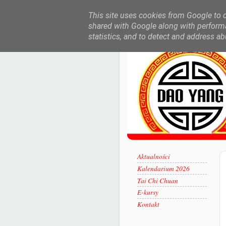
This site uses cookies from Google to de
shared with Google along with performa
statistics, and to detect and address ab
Aktualności
Kalendarium 2026
Tai Chi Chuan
E-kursy
Kontakt