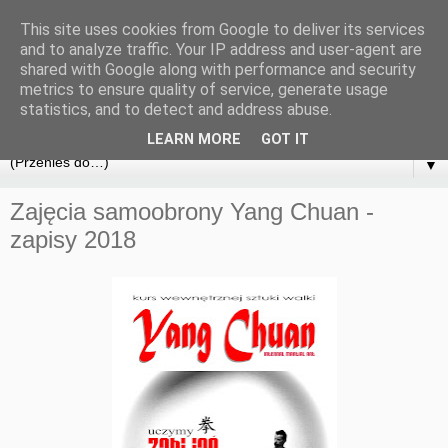
This site uses cookies from Google to deliver its services
and to analyze traffic. Your IP address and user-agent are
shared with Google along with performance and security
metrics to ensure quality of service, generate usage
statistics, and to detect and address abuse.
LEARN MORE
GOT IT
▼
Zajęcia samoobrony Yang Chuan -
zapisy 2018