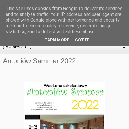
This site uses cookies from Google to deliver its services
and to analyze traffic. Your IP address and user-agent are
shared with Google along with performance and security
metrics to ensure quality of service, generate usage
statistics, and to detect and address abuse.
LEARN MORE
GOT IT
▼
Antoniów Sammer 2022