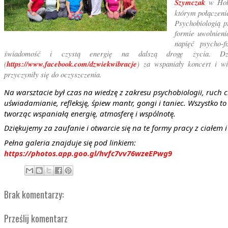
Szymczak
w Hobb
którym połączeni
Psychobiologią p
formie uwolnieni
napięć psycho-f
świadomość i czystą energię na dalszą drogę życia. Dz
(
https://www.facebook.com/dzwiekwibracje
) za wspaniały koncert i w
przyczyniły się do oczyszczenia.
Na warsztacie był czas na wiedzę z zakresu psychobiologii, ruch ci
uświadamianie, refleksję, śpiew mantr, gongi i taniec. Wszystko t
tworząc wspaniałą energię, atmosferę i wspólnotę.
Dziękujemy za zaufanie i otwarcie się na te formy pracy z ciałem 
Pełna galeria znajduje się pod linkiem:
https://photos.app.goo.gl/hvfc7vv76wzeEPwg9
Brak komentarzy:
Prześlij komentarz