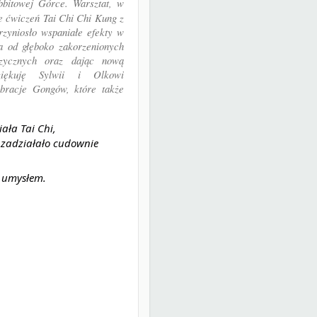
itowej Górce. Warsztat, w
e ćwiczeń Tai Chi Chi Kung z
rzyniosło wspaniałe efekty w
a od głęboko zakorzenionych
izycznych oraz dając nową
iękuję Sylwii i Olkowi
ibracje Gongów, które także
ała Tai Chi,
o zadziałało cudownie
i umysłem.