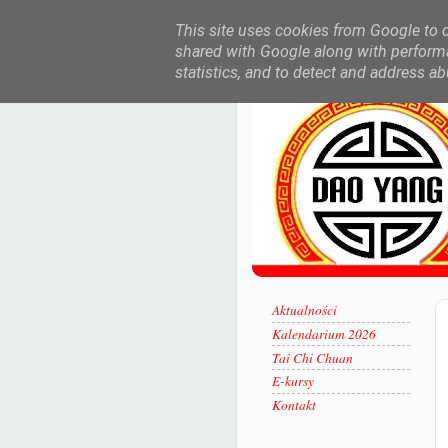
This site uses cookies from Google to de
shared with Google along with performa
statistics, and to detect and address ab
Aktualności
Kalendarium 2026
Tai Chi Chuan
E-kursy
Kontakt