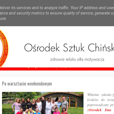
liver its services and to analyze traffic. Your IP address and use
nce and security metrics to ensure quality of service, generate 
use.
Po warsztacie weekendowym
Właśnie zakończ
kroków do świad
poprowadzony prz
(
Ośrodek Dao 