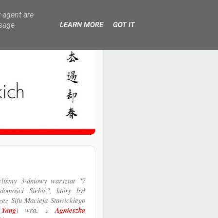
r-agent are
usage
LEARN MORE
GOT IT
yliśmy 3-dniowy warsztat "7
omości Siebie", który był
ez Sifu Macieja Stawickiego
Yang
) wraz z
Agnieszka