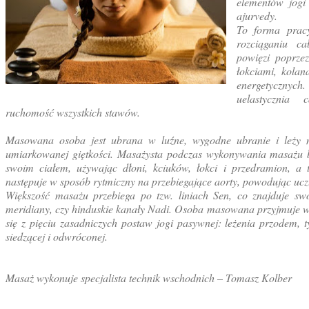
elementów jogi 
ajurvedy.
To forma prac
rozciąganiu ca
powięzi poprzez
łokciami, kolan
energetyczn
uelastycznia
ruchomość wszystkich stawów.
Masowana osoba jest ubrana w luźne, wygodne ubranie i leży 
umiarkowanej giętkości. Masażysta podczas wykonywania masażu b
swoim ciałem, używając dłoni, kciuków, łokci i przedramion, a 
następuje w sposób rytmiczny na przebiegające aorty, powodując ucz
Większość masażu przebiega po tzw. liniach Sen, co znajduje sw
meridiany, czy hinduskie kanały Nadi. Osoba masowana przyjmuje wi
się z pięciu zasadniczych postaw jogi pasywnej: leżenia przodem, 
siedzącej i odwróconej.
Masaż wykonuje specjalista technik wschodnich – Tomasz Kolber