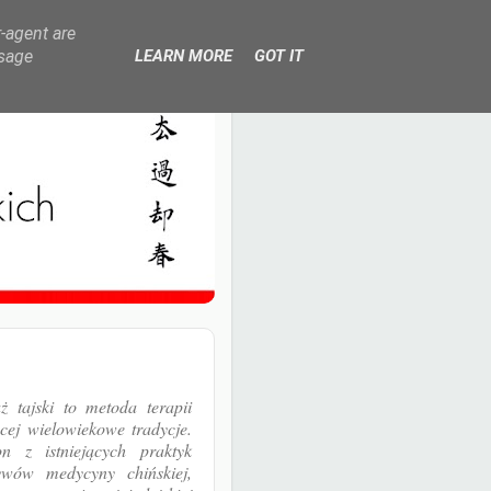
r-agent are
usage
LEARN MORE
GOT IT
 tajski to metoda terapii
ej wielowiekowe tradycje.
n z istniejących praktyk
ywów medycyny chińskiej,