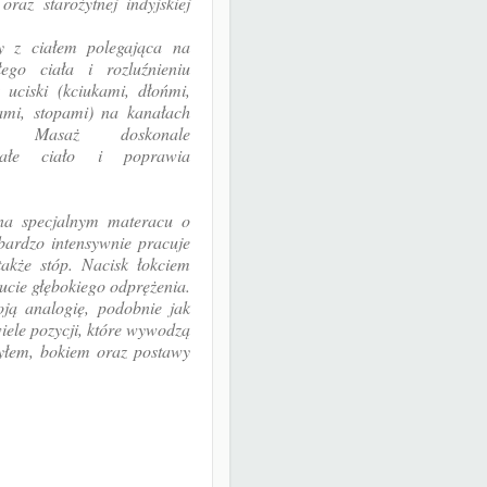
oraz starożytnej indyjskiej
y z ciałem polegająca na
łego ciała i rozluźnieniu
 uciski (kciukami, dłońmi,
ami, stopami) na kanałach
ych. Masaż doskonale
 całe ciało i poprawia
na specjalnym materacu o
ardzo intensywnie pracuje
także stóp. Nacisk łokciem
ucie głębokiego odprężenia.
oją analogię, podobnie jak
ele pozycji, które wywodzą
tyłem, bokiem oraz postawy