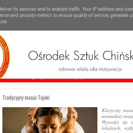
liver its services and to analyze traffic. Your IP address and use
nce and security metrics to ensure quality of service, generate 
use.
Tradycyjny masaż Tajski
Klasyczny masaż
manualnej mając
Wywodzi się o
lokalnych, wpł