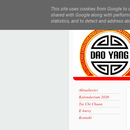
This site uses cookies from Google to de
shared with Google along with performa
statistics, and to detect and address ab
Aktualności
Kalendarium 2026
Tai Chi Chuan
E-kursy
Kontakt