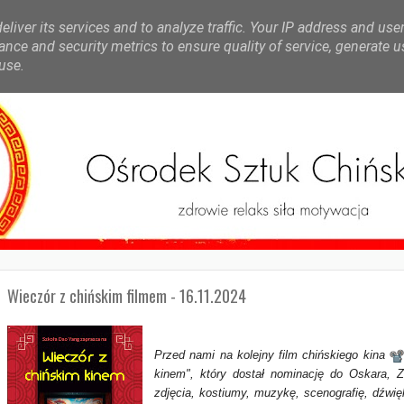
liver its services and to analyze traffic. Your IP address and use
nce and security metrics to ensure quality of service, generate 
use.
Wieczór z chińskim filmem - 16.11.2024
Przed nami na kolejny film chińskiego kina
kinem", który dostał nominację do Oskara, 
zdjęcia, kostiumy, muzykę, scenografię, dźwię