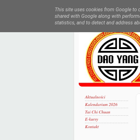
This site uses cookies from Google to de
shared with Google along with performa
statistics, and to detect and address ab
Aktualności
Kalendarium 2026
Tai Chi Chuan
E-kursy
Kontakt