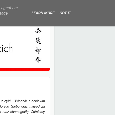
r-agent are
usage
LEARN MORE
GOT IT
z cyklu "Wieczór z chińskim
Złotego Globu oraz nagród za
k oraz choreografię. Cofniemy