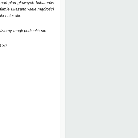
poznać plan głównych bohaterów
 filmie ukazano wiele mądrości
 i filozofii.
dziemy mogli podzielić się
9.30.