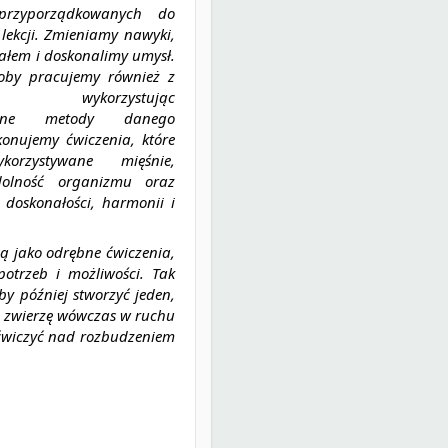
przyporządkowanych do
lekcji. Zmieniamy nawyki,
ałem i doskonalimy umysł.
oby pracujemy również z
 wykorzystując
tyczne metody danego
konujemy ćwiczenia, które
orzystywane mięśnie,
dolność organizmu oraz
oskonałości, harmonii i
ą jako odrębne ćwiczenia,
trzeb i możliwości. Tak
by później stworzyć jeden,
e zwierzę wówczas w ruchu
 ćwiczyć nad rozbudzeniem