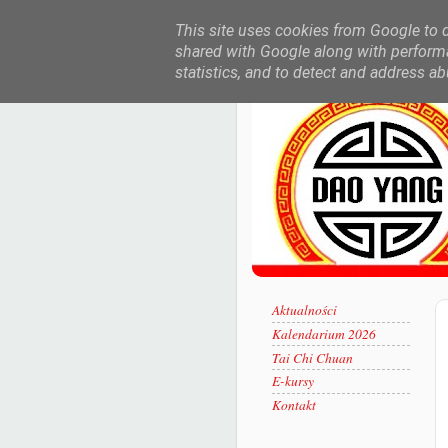
This site uses cookies from Google to de
shared with Google along with performa
statistics, and to detect and address ab
Aktualności
Kalendarium 2026
Tai Chi Chuan
E-kursy
Kontakt