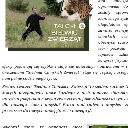
Sifu Maciej
ogromnemu doś
zostały spro
klarownego syst
długofalowe ef
zawarto esencję 
chińskich ćw
obecnych czasó
teorii pozwala
tajników sztu
korzyści fizycz
efekty pojawiają się szybko i stają się naturalnymi odruchami w c
ćwiczeniami “Siedmiu Chińskich Zwierząt” staje się częścią naszego
nam pełnię codziennego życia.
Zestaw ćwiczeń “Siedmiu Chińskich Zwierząt” to siedem ruchów 
których przejmujemy moce każdego z nich poprzez charakter
umysłem połączoną z owym zwierzęciem. Jakie zdolności uczymy s
dla naszego ciała i umysłu?
Praca nad ciałem i umysłem zl
przestrzeń do nowych umiejętności i nowego JA.
Wyobraź sobie, że posiadasz moce