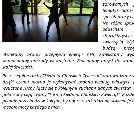
zdrowotnych 
tematyki danej 
sposób pracy ci
Na różne spos
oddechem
charakterys
zwierzęcia. Wy
budzą niewyk
otwieramy bramy przepływu energii CHI, zwiększamy wy
wzmacniamy narządy wewnętrzne. Zmieniamy umysł do stanu d
stałej świeżości.
Poszczególne ruchy “Siedmiu Chińskich Zwierząt” wprowadzane s
dzięki czemu można je wykonywać osobno według własnych po
wyuczone ruchy łączy się z kolejnymi ruchami danych zwierząt, 
połączony ciąg zwany “Formą Siedmiu Chińskich Zwierząt”. Każd
płynnie przechodzi w kolejne, by poprzez tak ułożoną sekwencję
w sobie mocy każdego z nich.