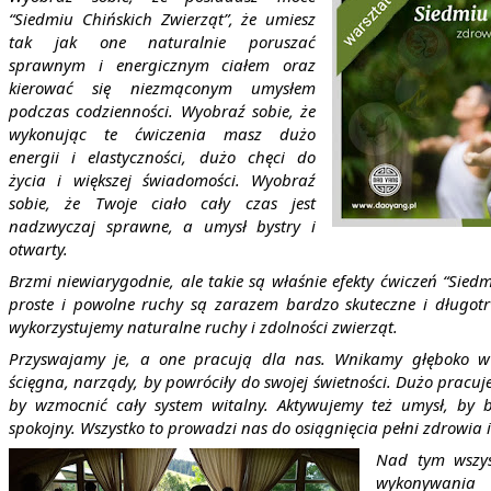
“Siedmiu Chińskich Zwierząt”, że umiesz
tak jak one naturalnie poruszać
sprawnym i energicznym ciałem oraz
kierować się niezmąconym umysłem
podczas codzienności. Wyobraź sobie, że
wykonując te ćwiczenia masz dużo
energii i elastyczności, dużo chęci do
życia i większej świadomości. Wyobraź
sobie, że Twoje ciało cały czas jest
nadzwyczaj sprawne, a umysł bystry i
otwarty.
Brzmi niewiarygodnie, ale takie są właśnie efekty ćwiczeń “Siedm
proste i powolne ruchy są zarazem bardzo skuteczne i długotr
wykorzystujemy naturalne ruchy i zdolności zwierząt.
Przyswajamy je, a one pracują dla nas. Wnikamy głęboko w s
ścięgna, narządy, by powróciły do swojej świetności. Dużo pracu
by wzmocnić cały system witalny. Aktywujemy też umysł, by by
spokojny. Wszystko to prowadzi nas do osiągnięcia pełni zdrowia i
Nad tym wszys
wykonywania 