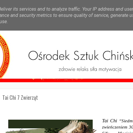
liver its services and to analyze traffic. Your IP address and use
nce and security metrics to ensure quality of service, generate 
use.
Tai Chi 7 Zwierząt
Tai Chi
“Siedmi
zwieńczeniem 30