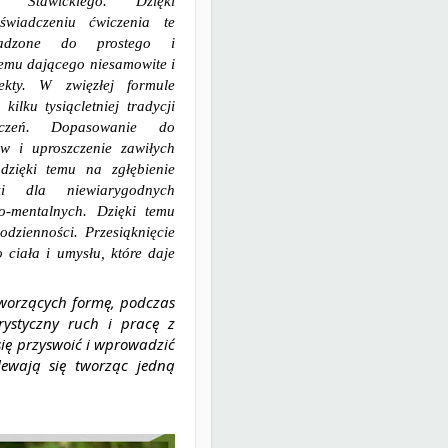
a Stawickiego. Dzięki
wiadczeniu ćwiczenia te
wadzone do prostego i
emu dającego niesamowite i
ekty. W zwięzłej formule
kilku tysiącletniej tradycji
iczeń. Dopasowanie do
w i uproszczenie zawiłych
 dzięki temu na zgłębienie
ki dla niewiarygodnych
no-mentalnych. Dzięki temu
odzienności. Przesiąknięcie
 ciała i umysłu, które daje
tworzących formę, podczas
ystyczny ruch i pracę z
ię przyswoić i wprowadzić
ewają się tworząc jedną